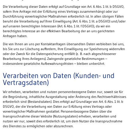
Die Verarbeitung dieser Daten erfolgt auf Grundlage von Art. 6 Abs. 1 lit. b DSGVO,
sofern Ihre Anfrage mit der Erfüllung eines Vertrags zusammenhängt oder zur
Durchführung vorvertraglicher Maßnahmen erforderlich ist. In allen übrigen Fällen
beruht die Verarbeitung auf Ihrer Einwilligung (Art. 6 Abs. 1 lit. a DSGVO) und/oder
auf unseren berechtigten Interessen (Art. 6 Abs. 1 lit. f DSGVO), da wir ein
berechtigtes Interesse an der effektiven Bearbeitung der an uns gerichteten
Anfragen haben.
Die von Ihnen an uns per Kontaktanfragen übersandten Daten verbleiben bei uns,
bis Sie uns zur Löschung auffordern, Ihre Einwilligung zur Speicherung widerrufen
oder der Zweck für die Datenspeicherung entfällt (z. B. nach abgeschlossener
Bearbeitung Ihres Anliegens). Zwingende gesetzliche Bestimmungen –
insbesondere gesetzliche Aufbewahrungsfristen – bleiben unberührt.
Verarbeiten von Daten (Kunden- und
Vertragsdaten)
Wir erheben, verarbeiten und nutzen personenbezogene Daten nur, soweit sie für
die Begründung, inhaltliche Ausgestaltung oder Änderung des Rechtsverhältnisses
erforderlich sind (Bestandsdaten). Dies erfolgt auf Grundlage von Art. 6 Abs. 1 lit. b
DSGVO, der die Verarbeitung von Daten zur Erfüllung eines Vertrags oder
vorvertraglicher Maßnahmen gestattet. Personenbezogene Daten über die
Inanspruchnahme dieser Website (Nutzungsdaten) erheben, verarbeiten und
nutzen wir nur, soweit dies erforderlich ist, um dem Nutzer die Inanspruchnahme
des Dienstes zu ermöglichen oder abzurechnen.